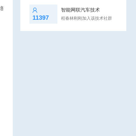
培
智能网联汽车技术
11397
程春林刚刚加入该技术社群