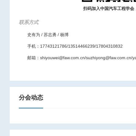
扫码加入中国汽车工程学会
单位会员
联系方式
史有为 / 苏志勇 / 杨博
手机：17743121786/13514466239/17804310832
邮箱：shiyouwei@faw.com.cn/suzhiyong@faw.com.cn/y
分会动态