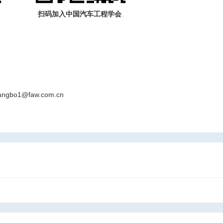
扫码加入中国汽车工程学会
个人会员
angbo1@faw.com.cn