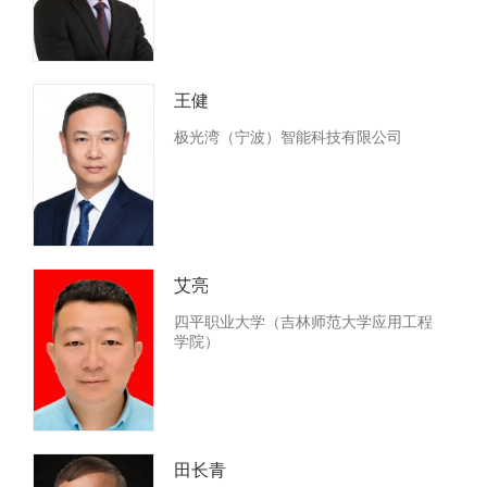
王健
极光湾（宁波）智能科技有限公司
艾亮
四平职业大学（吉林师范大学应用工程
学院）
田长青