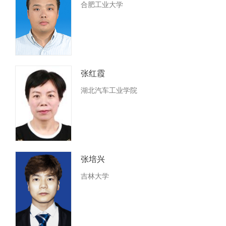
合肥工业大学
张红霞
湖北汽车工业学院
张培兴
吉林大学