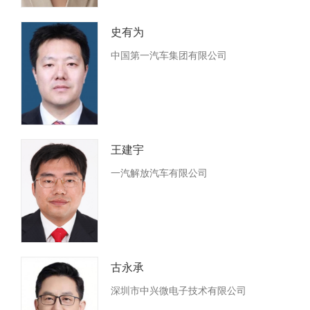
史有为
中国第一汽车集团有限公司
王建宇
一汽解放汽车有限公司
古永承
深圳市中兴微电子技术有限公司