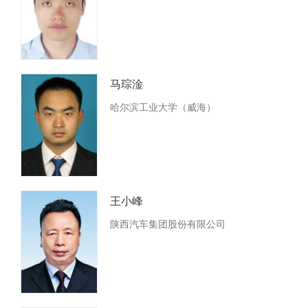
马琮淦
哈尔滨工业大学（威海）
王小峰
陕西汽车集团股份有限公司