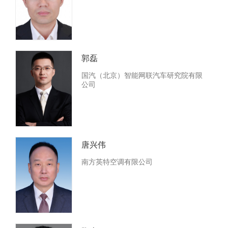
郭磊
国汽（北京）智能网联汽车研究院有限
公司
唐兴伟
南方英特空调有限公司