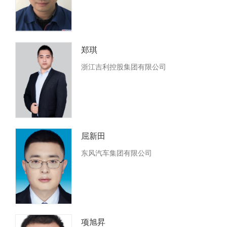
郑琪
浙江吉利控股集团有限公司
屈新田
东风汽车集团有限公司
项旭昇