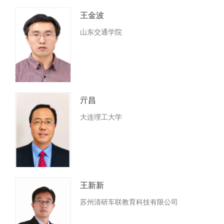
王金波
山东交通学院
亓昌
大连理工大学
王新新
苏州清研车联教育科技有限公司