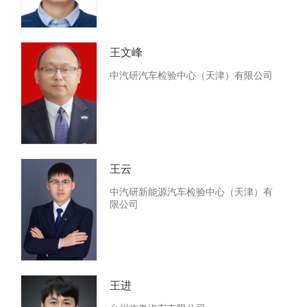
王文峰
中汽研汽车检验中心（天津）有限公司
王云
中汽研新能源汽车检验中心（天津）有
限公司
王进