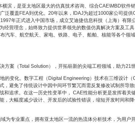
94年成立于日本横滨，是亚太地区最大的仿真技术咨询、综合CAE\MB
泛覆盖FEA到优化。20年以来，IDAJ为超过1000家公司提
1997年正式进入中国市场，成立艾迪捷信息科技（上海）有限公司
为经营理念，始终致力提供世界领先的数值仿真解决方案及工具
已遍布汽车、航空航天、家电、铁路、电子、船舶、核能等各个领
案（Total Solution），开拓崭新的尖端工程领域，助力
化。数字工程（Digital Engineering）技术在三维设
式，避免了传统设计中因中间环节繁冗而需反复修改试制所导致
战和追求。在这一历史性变革中， CAE性能分析更是发挥着关
能，大幅度减少设计、开发后的试验性错误，缩短开发时间和降
关领域为专业重点，拥有亚太地区一流的热流体分析技术，为用户开发