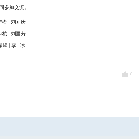
同参加交流。
作者 | 刘元庆
审核 | 刘国芳
编辑 | 李 冰
0