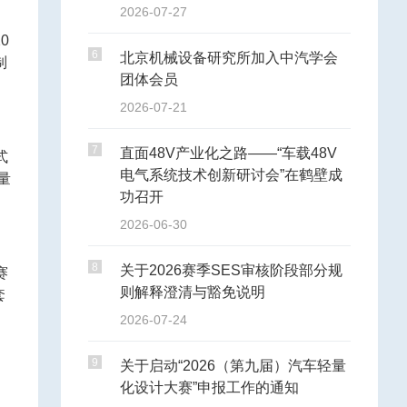
2026-07-27
0
6
北京机械设备研究所加入中汽学会
制
团体会员
2026-07-21
7
直面48V产业化之路——“车载48V
式
电气系统技术创新研讨会”在鹤壁成
量
功召开
2026-06-30
8
关于2026赛季SES审核阶段部分规
赛
则解释澄清与豁免说明
套
，
2026-07-24
9
关于启动“2026（第九届）汽车轻量
化设计大赛”申报工作的通知