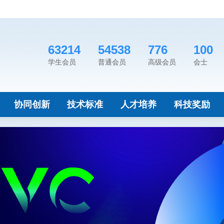
63214
54538
776
100
学生会员
普通会员
高级会员
会士
协同创新
技术标准
人才培养
科技奖励