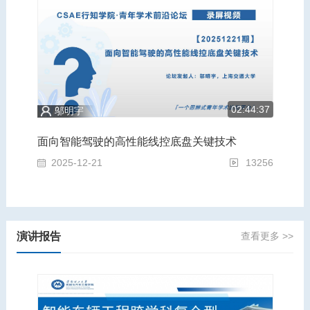
5:43
02:44:37
邬明宇
为轻量化赋能，为安全奠基：汽车运载装备的跨学科前沿青年论坛
面向智能驾驶的高性能线控底盘关键技术
面
2919
2025-12-21
13256
2
演讲报告
查看更多 >>