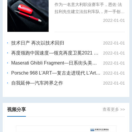
作为一名意大利职业赛车手，恩佐·法
拉利先生建立法拉利车队，并一手创办
了法拉利汽车品牌。秉承对卓越工艺与
2022-01-01
创新精神的共同追求，万宝龙大师工坊
倾情打造特别版书写工具，将这位冠军
赛车手与工程奇才的故事娓娓道来。
技术日产 再次以技术回归
2022-01-01
再度领跑中国速度—领克再度卫冕2021 WTCR世界杯
2022-01-01
Maserati Ghibli Fragment—日系街头美学 藤原浩 X玛莎拉蒂Ghibli
2022-01-01
Porsche 968 L'ART—复古走进现代 L'Art de L'Automobile X保时捷968
2022-01-01
自我延伸—汽车跨界之作
2022-01-01
视频分享
查看更多 >>