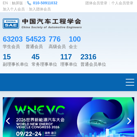
EN
触屏版
010-50911032
团体会员登录
个人会员登录
加入个人会员
加入团体会员
63203
54523
776
100
学生会员
普通会员
高级会员
会士
15
45
117
2316
副理事长单位
常务理事单位
理事单位
普通会员单位
Previous
Next