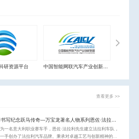
Next
科研资源平台
中国智能网联汽车产业创新联盟
国际
查看更多 >>
用书写纪念跃马传奇—万宝龙著名人物系列恩佐·法拉利特别款书写工具
为一名意大利职业赛车手，恩佐·法拉利先生建立法拉利车队，
并一手创办了法拉利汽车品牌。秉承对卓越工艺与创新精神的共