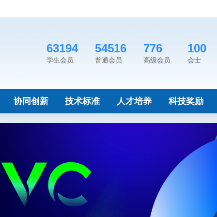
63194
54516
776
100
学生会员
普通会员
高级会员
会士
协同创新
技术标准
人才培养
科技奖励