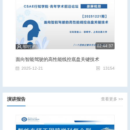
5:43
02:44:37
邬明宇
为轻量化赋能，为安全奠基：汽车运载装备的跨学科前沿青年论坛
面向智能驾驶的高性能线控底盘关键技术
面
2814
2025-12-21
13154
2
演讲报告
查看更多 >>