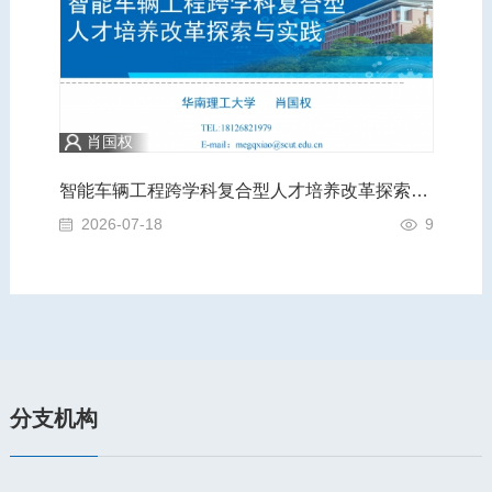
肖国权
践
智能车辆工程跨学科复合型人才培养改革探索与实践
A
4
2026-07-18
9
2
分支机构