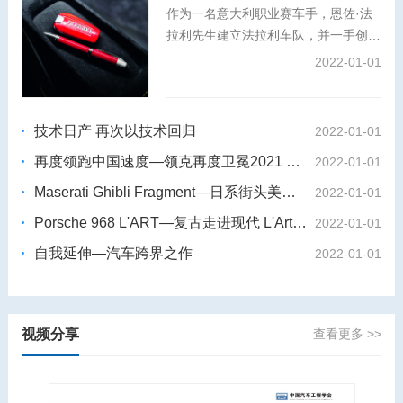
作为一名意大利职业赛车手，恩佐·法
拉利先生建立法拉利车队，并一手创办
了法拉利汽车品牌。秉承对卓越工艺与
2022-01-01
创新精神的共同追求，万宝龙大师工坊
倾情打造特别版书写工具，将这位冠军
赛车手与工程奇才的故事娓娓道来。
技术日产 再次以技术回归
2022-01-01
再度领跑中国速度—领克再度卫冕2021 WTCR世界杯
2022-01-01
Maserati Ghibli Fragment—日系街头美学 藤原浩 X玛莎拉蒂Ghibli
2022-01-01
Porsche 968 L'ART—复古走进现代 L'Art de L'Automobile X保时捷968
2022-01-01
自我延伸—汽车跨界之作
2022-01-01
视频分享
查看更多 >>