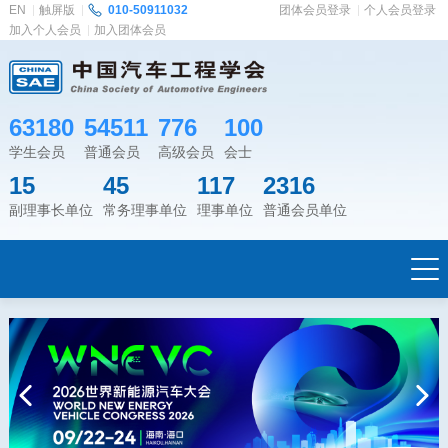
EN
触屏版
010-50911032
团体会员登录
个人会员登录
加入个人会员
加入团体会员
63180
54511
776
100
学生会员
普通会员
高级会员
会士
15
45
117
2316
副理事长单位
常务理事单位
理事单位
普通会员单位
Previous
Next