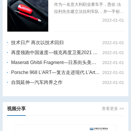
作为一名意大利职业赛车手，恩佐·法
拉利先生建立法拉利车队，并一手创办
了法拉利汽车品牌。秉承对卓越工艺与
2022-01-01
创新精神的共同追求，万宝龙大师工坊
倾情打造特别版书写工具，将这位冠军
赛车手与工程奇才的故事娓娓道来。
技术日产 再次以技术回归
2022-01-01
再度领跑中国速度—领克再度卫冕2021 WTCR世界杯
2022-01-01
Maserati Ghibli Fragment—日系街头美学 藤原浩 X玛莎拉蒂Ghibli
2022-01-01
Porsche 968 L'ART—复古走进现代 L'Art de L'Automobile X保时捷968
2022-01-01
自我延伸—汽车跨界之作
2022-01-01
视频分享
查看更多 >>