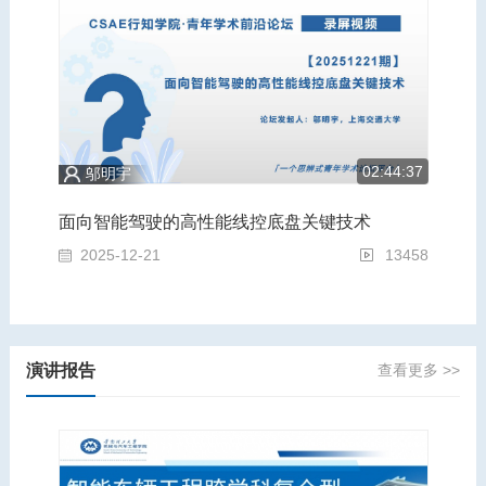
5:43
02:44:37
邬明宇
为轻量化赋能，为安全奠基：汽车运载装备的跨学科前沿青年论坛
面向智能驾驶的高性能线控底盘关键技术
面
3121
2025-12-21
13458
2
演讲报告
查看更多 >>