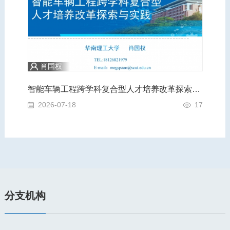
肖国权
践
智能车辆工程跨学科复合型人才培养改革探索与实践
A
6
2026-07-18
17
2
分支机构