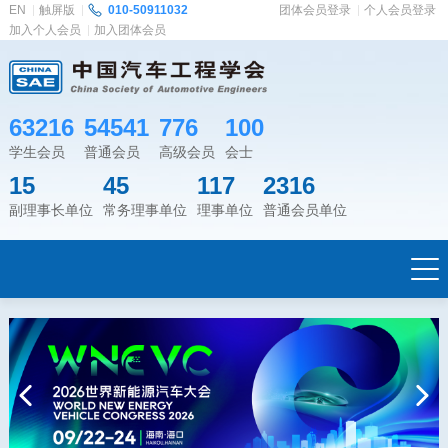
EN
触屏版
010-50911032
团体会员登录
个人会员登录
加入个人会员
加入团体会员
63216
54541
776
100
学生会员
普通会员
高级会员
会士
15
45
117
2316
副理事长单位
常务理事单位
理事单位
普通会员单位
Previous
Next