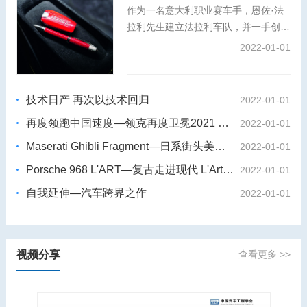
作为一名意大利职业赛车手，恩佐·法
拉利先生建立法拉利车队，并一手创办
了法拉利汽车品牌。秉承对卓越工艺与
2022-01-01
创新精神的共同追求，万宝龙大师工坊
倾情打造特别版书写工具，将这位冠军
赛车手与工程奇才的故事娓娓道来。
技术日产 再次以技术回归
2022-01-01
再度领跑中国速度—领克再度卫冕2021 WTCR世界杯
2022-01-01
Maserati Ghibli Fragment—日系街头美学 藤原浩 X玛莎拉蒂Ghibli
2022-01-01
Porsche 968 L'ART—复古走进现代 L'Art de L'Automobile X保时捷968
2022-01-01
自我延伸—汽车跨界之作
2022-01-01
视频分享
查看更多 >>