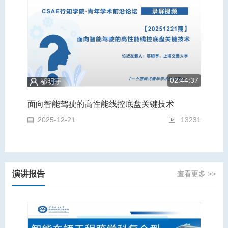
5:43
02:44:37
邬明宇
为轻量化赋能，为安全奠基：汽车运载装备的跨学科前沿青年论坛
面向智能驾驶的高性能线控底盘关键技术
面
2888
2025-12-21
13231
2
演讲报告
查看更多 >>