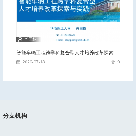
肖国权
践
智能车辆工程跨学科复合型人才培养改革探索与实践
A
4
2026-07-18
9
2
分支机构