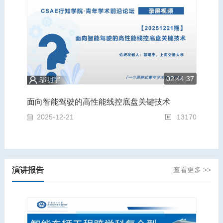
5:43
02:44:37
邬明宇
为轻量化赋能，为安全奠基：汽车运载装备的跨学科前沿青年论坛
面向智能驾驶的高性能线控底盘关键技术
面
2824
2025-12-21
13170
2
演讲报告
查看更多 >>