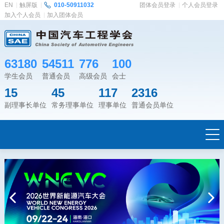
EN
触屏版
010-50911032
团体会员登录
个人会员登录
加入个人会员
加入团体会员
63180
54511
776
100
学生会员
普通会员
高级会员
会士
15
45
117
2316
副理事长单位
常务理事单位
理事单位
普通会员单位
Previous
Next