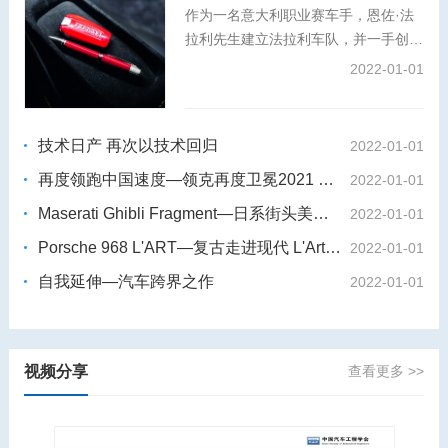
作为一名意大利职业赛车手，恩佐·法
拉利先生建立法拉利车队，并一手创办
了法拉利汽车品牌。秉承对卓越工艺与
2022-01-01
创新精神的共同追求，万宝龙大师工坊
倾情打造特别版书写工具，将这位冠军
赛车手与工程奇才的故事娓娓道来。
技术日产 再次以技术回归
2022-01-01
再度领跑中国速度—领克再度卫冕2021 WTCR世界杯
2022-01-01
Maserati Ghibli Fragment—日系街头美学 藤原浩 X玛莎拉蒂Ghibli
2022-01-01
Porsche 968 L'ART—复古走进现代 L'Art de L'Automobile X保时捷968
2022-01-01
自我延伸—汽车跨界之作
2022-01-01
视频分享
查看更多 >>