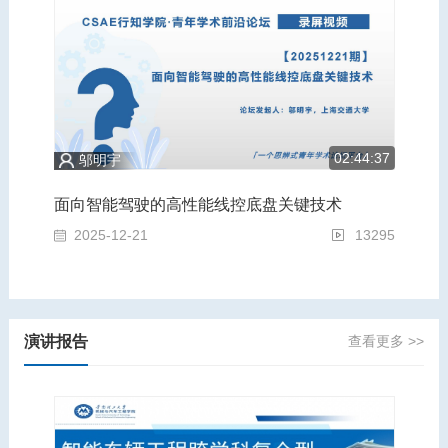
5:43
02:44:37
邬明宇
为轻量化赋能，为安全奠基：汽车运载装备的跨学科前沿青年论坛
面向智能驾驶的高性能线控底盘关键技术
面
2960
2025-12-21
13295
2
演讲报告
查看更多 >>