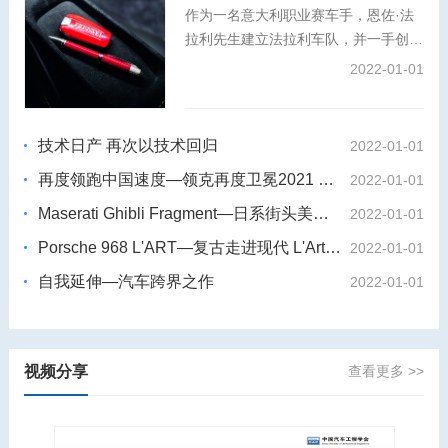
作为一名意大利职业赛车手，恩佐·法
拉利先生建立法拉利车队，并一手创办
了法拉利汽车品牌。秉承对卓越工艺与
2022-01-01
创新精神的共同追求，万宝龙大师工坊
倾情打造特别版书写工具，将这位冠军
赛车手与工程奇才的故事娓娓道来。
技术日产 再次以技术回归
2022-01-01
再度领跑中国速度—领克再度卫冕2021 WTCR世界杯
2022-01-01
Maserati Ghibli Fragment—日系街头美学 藤原浩 X玛莎拉蒂Ghibli
2022-01-01
Porsche 968 L'ART—复古走进现代 L'Art de L'Automobile X保时捷968
2022-01-01
自我延伸—汽车跨界之作
2022-01-01
视频分享
查看更多 >>