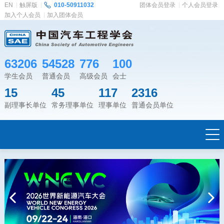
EN
触屏版
010-50911032
团体会员登录
个人会员登录
加入个人会员
加入团体会员
63206
54528
776
100
学生会员
普通会员
高级会员
会士
15
45
117
2316
副理事长单位
常务理事单位
理事单位
普通会员单位
Previous
Next