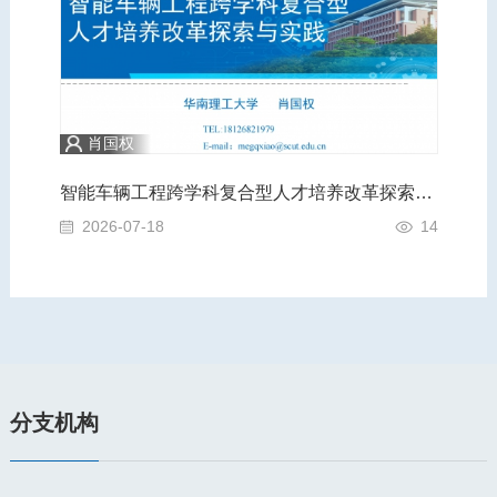
肖国权
践
智能车辆工程跨学科复合型人才培养改革探索与实践
A
4
2026-07-18
14
2
分支机构