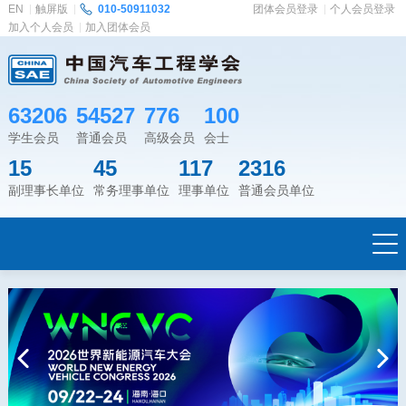
EN
触屏版
010-50911032
团体会员登录
个人会员登录
加入个人会员
加入团体会员
63206
54527
776
100
学生会员
普通会员
高级会员
会士
15
45
117
2316
副理事长单位
常务理事单位
理事单位
普通会员单位
Previous
Next