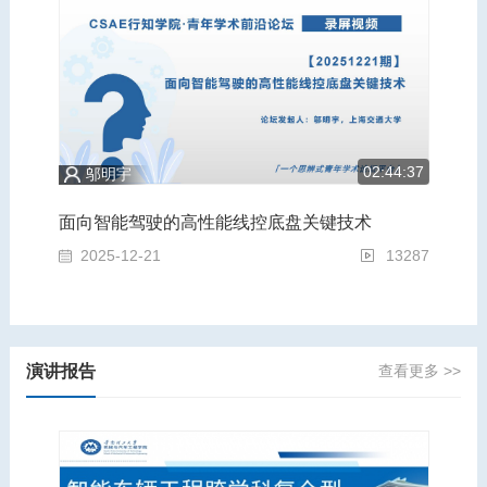
5:43
02:44:37
邬明宇
为轻量化赋能，为安全奠基：汽车运载装备的跨学科前沿青年论坛
面向智能驾驶的高性能线控底盘关键技术
面
2953
2025-12-21
13287
2
演讲报告
查看更多 >>