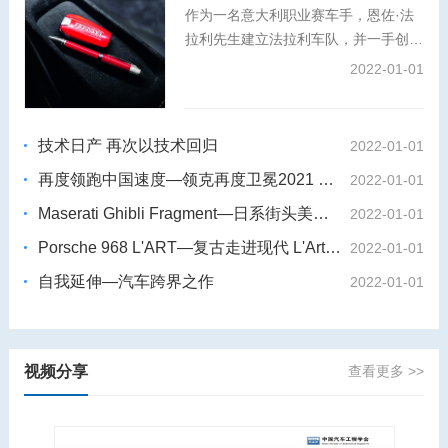
作为一名意大利职业赛车手，恩佐·法
拉利先生建立法拉利车队，并一手创办
了法拉利汽车品牌。秉承对卓越工艺与
2022-01-01
创新精神的共同追求，万宝龙大师工坊
倾情打造特别版书写工具，将这位冠军
赛车手与工程奇才的故事娓娓道来。
技术日产 再次以技术回归
2022-01-01
再度领跑中国速度—领克再度卫冕2021 WTCR世界杯
2022-01-01
Maserati Ghibli Fragment—日系街头美学 藤原浩 X玛莎拉蒂Ghibli
2022-01-01
Porsche 968 L'ART—复古走进现代 L'Art de L'Automobile X保时捷968
2022-01-01
自我延伸—汽车跨界之作
2022-01-01
视频分享
查看更多 >>