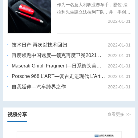
作为一名意大利职业赛车手，恩佐·法
拉利先生建立法拉利车队，并一手创办
了法拉利汽车品牌。秉承对卓越工艺与
2022-01-01
创新精神的共同追求，万宝龙大师工坊
倾情打造特别版书写工具，将这位冠军
赛车手与工程奇才的故事娓娓道来。
技术日产 再次以技术回归
2022-01-01
再度领跑中国速度—领克再度卫冕2021 WTCR世界杯
2022-01-01
Maserati Ghibli Fragment—日系街头美学 藤原浩 X玛莎拉蒂Ghibli
2022-01-01
Porsche 968 L'ART—复古走进现代 L'Art de L'Automobile X保时捷968
2022-01-01
自我延伸—汽车跨界之作
2022-01-01
视频分享
查看更多 >>