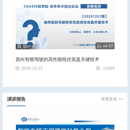
5:43
02:44:37
邬明宇
为轻量化赋能，为安全奠基：汽车运载装备的跨学科前沿青年论坛
面向智能驾驶的高性能线控底盘关键技术
面
2931
2025-12-21
13269
2
演讲报告
查看更多 >>