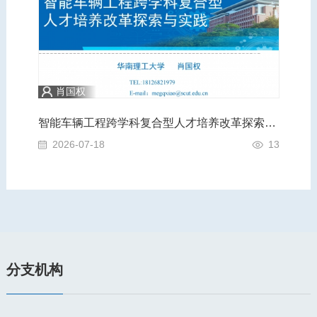
肖国权
践
智能车辆工程跨学科复合型人才培养改革探索与实践
A
4
2026-07-18
13
2
分支机构