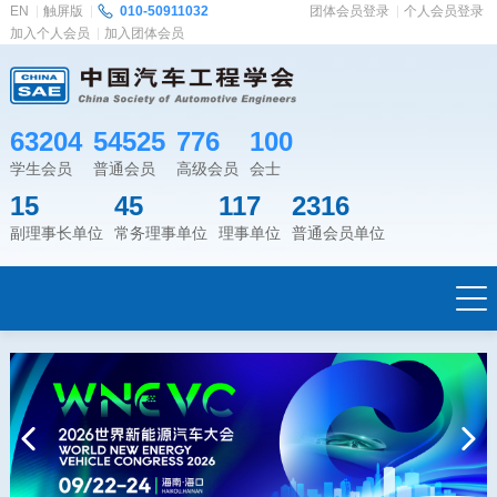
EN
触屏版
010-50911032
团体会员登录
个人会员登录
加入个人会员
加入团体会员
63204
54525
776
100
学生会员
普通会员
高级会员
会士
15
45
117
2316
副理事长单位
常务理事单位
理事单位
普通会员单位
Previous
Next